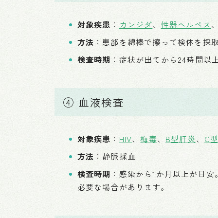
対象疾患
：
カンジダ
、
性器ヘルペス
方法
：患部を綿棒で擦って検体を採
検査時期
：症状が出てから24時間以
④ 血液検査
対象疾患
：
HIV
、
梅毒
、
B型肝炎
、
C
方法
：静脈採血
検査時期
：感染から1か月以上が目安
必要な場合があります。