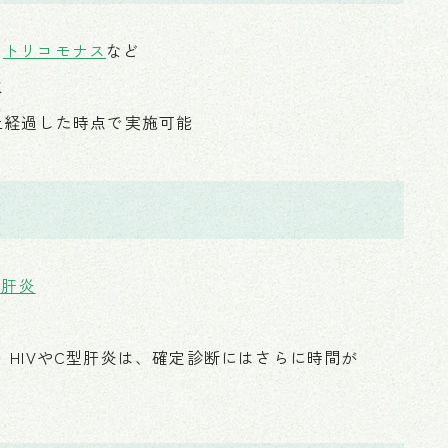
、
トリコモナス
など
取
上経過した時点で実施可能
型肝炎
。HIVやC型肝炎は、確定診断にはさらに時間が