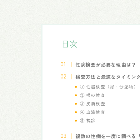
目次
性病検査が必要な理由は？
検査方法と最適なタイミン
① 性器検査（尿・分泌物）
② 喉の検査
③ 皮膚検査
④ 血液検査
⑤ 視診
複数の性病を一度に調べる