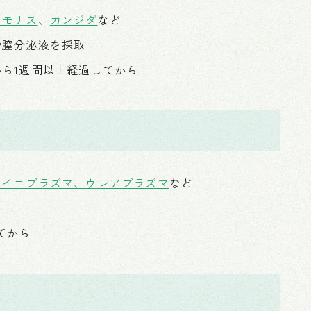
コモナス
、
カンジダ
など
や膣分泌液を採取
ら1週間以上経過してから
マイコプラズマ、ウレアプラズマ
など
う
てから