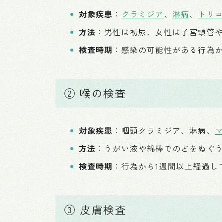
対象疾患
：
クラミジア
、
淋病
、
トリ
方法
：男性は初尿、女性は子宮頸管
検査時期
：感染の可能性がある行為か
② 喉の検査
対象疾患
：咽頭クラミジア、淋病、
方法
：うがい液や綿棒でのどをぬぐ
検査時期
：行為から1週間以上経過し
③ 皮膚検査