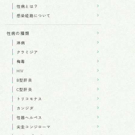
性病とは？
感染経路について
性病の種類
淋病
クラミジア
梅毒
HIV
B型肝炎
C型肝炎
トリコモナス
カンジダ
性器ヘルペス
尖圭コンジローマ