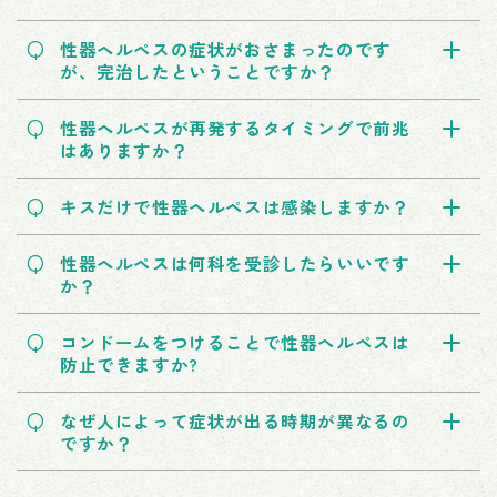
Q
性器ヘルペスの症状がおさまったのです
が、完治したということですか？
Q
性器ヘルペスが再発するタイミングで前兆
はありますか？
Q
キスだけで性器ヘルペスは感染しますか？
Q
性器ヘルペスは何科を受診したらいいです
か？
Q
コンドームをつけることで性器ヘルペスは
防止できますか?
Q
なぜ人によって症状が出る時期が異なるの
ですか？