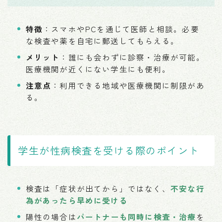
特徴
：スマホやPCを通じて医師と相談。必要
な検査や薬を自宅に郵送してもらえる。
メリット
：誰にも会わずに診察・治療が可能。
医療機関が近くにない学生にも便利。
注意点
：利用できる地域や医療機関に制限があ
る。
学生が性病検査を受ける際のポイント
検査は「症状が出てから」ではなく、
不安な行
為があったら早めに受ける
陽性の場合は
パートナーも同時に検査・治療
を