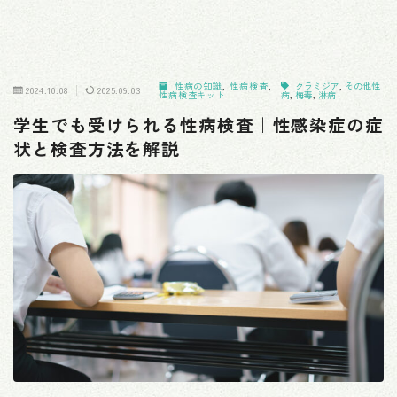
性病の知識
,
性病検査
,
クラミジア
,
その他性
2024.10.08
2025.09.03
性病検査キット
病
,
梅毒
,
淋病
学生でも受けられる性病検査｜性感染症の症
状と検査方法を解説