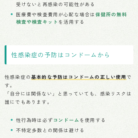
受けないと再感染の可能性がある
医療費や検査費用が心配な場合は
保健所の無料
検査や検査キット
を活用する
性感染症の予防はコンドームから
性感染症の
基本的な予防はコンドームの正しい使用
で
す。
「自分には関係ない」と思っていても、感染リスクは
誰にでもあります。
性行為時は必ず
コンドーム
を使用する
不特定多数との関係は避ける