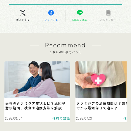
ポストする
シェアする
LINEで送る
URLをコピー
Recommend
こちらの記事もどうぞ
男性のクラミジア症状とは？原因や
クラミジアの治療期間は？薬を
潜伏期間、検査や治療方法を解説
でから最短何日で治る？
2026.08.04
性病の知識
2026.07.21
性病