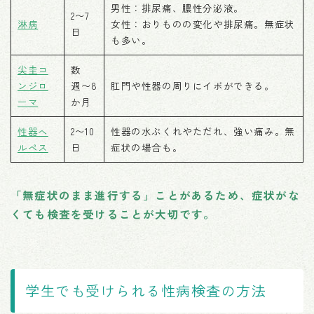
男性：排尿痛、膿性分泌液。
2〜7
淋病
女性：おりものの変化や排尿痛。無症状
日
も多い。
尖圭コ
数
ンジロ
週〜8
肛門や性器の周りにイボができる。
ーマ
か月
性器ヘ
2〜10
性器の水ぶくれやただれ、強い痛み。無
ルペス
日
症状の場合も。
「無症状のまま進行する」ことがあるため、症状がな
くても検査を受けることが大切です。
学生でも受けられる性病検査の方法