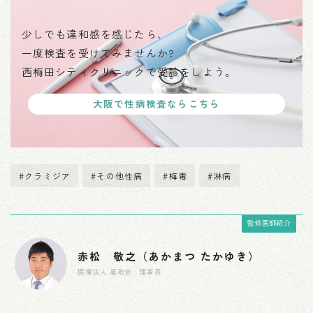
少しでも違和感を感じたら、
一度検査を受けてみませんか?
西梅田シティクリニックで受診をしよう。
大阪で性病検査ならこちら
#クラミジア
#その他性病
#梅毒
#淋病
監修医師紹介
赤松 敬之（あかまつ たかゆき）
医療法人 星敬会 理事長