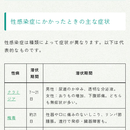
性感染症にかかったときの主な症状
性感染症は種類によって症状が異なります。以下は代
表的なものです。
潜伏
性病
潜伏期間
期間
男性：尿道のかゆみ、透明な分泌液。
クラミ
7〜21
女性：おりもの増加、下腹部痛。どちら
ジア
日
も無症状が多い。
約21
性器や口に痛みのないしこり、リンパ節
梅毒
日
腫脹。進行で発疹・臓器障害も。