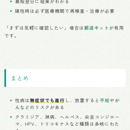
最短翌日に結果がわかる
陽性時は必ず医療機関で再検査・治療が必要
「まずは気軽に確認したい」場合は
郵送キット
が有用
です。
まとめ
性病は
無症状でも進行
し、放置すると
不妊
や
が
ん
などのリスクがある
クラミジア、淋病、ヘルペス、尖圭コンジロー
マ、HPV、トリコモナスなど種類は多岐にわた