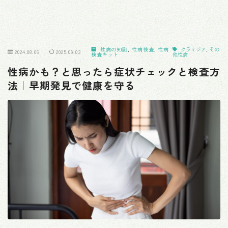
性病の知識
,
性病検査
,
性病
クラミジア
,
その
2024.08.06
2025.09.03
検査キット
他性病
性病かも？と思ったら症状チェックと検査方
法｜早期発見で健康を守る