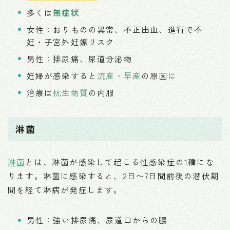
多くは
無症状
女性：おりものの異常、不正出血、進行で不
妊・子宮外妊娠リスク
男性：排尿痛、尿道分泌物
妊婦が感染すると
流産・早産
の原因に
治療は
抗生物質
の内服
淋菌
淋菌
とは、淋菌が感染して起こる性感染症の1種にな
ります。淋菌に感染すると、2日〜7日間前後の潜伏期
間を経て淋病が発症します。
男性：強い排尿痛、尿道口からの膿