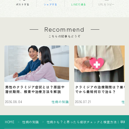
ポストする
シェアする
LINEで送る
URLをコピー
Recommend
こちらの記事もどうぞ
男性のクラミジア症状とは？原因や
クラミジアの治療期間は？薬を
潜伏期間、検査や治療方法を解説
でから最短何日で治る？
2026.08.04
性病の知識
2026.07.21
性病
HOME
性病の知識
性病かも？と思ったら症状チェックと検査方法｜早期
＞
＞