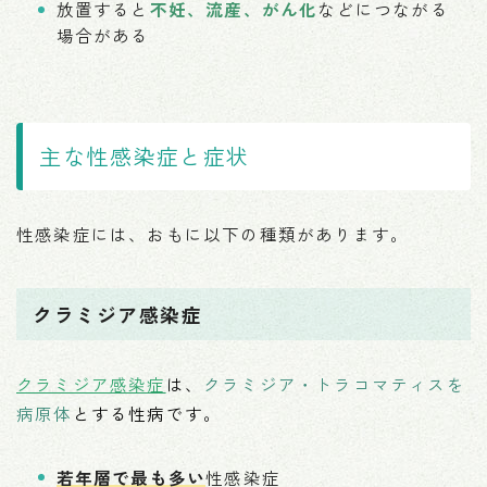
放置すると
不妊、流産、がん化
などにつながる
場合がある
主な性感染症と症状
性感染症には、おもに以下の種類があります。
クラミジア感染症
クラミジア感染症
は、
クラミジア・トラコマティスを
病原体
とする性病です。
若年層で最も多い
性感染症