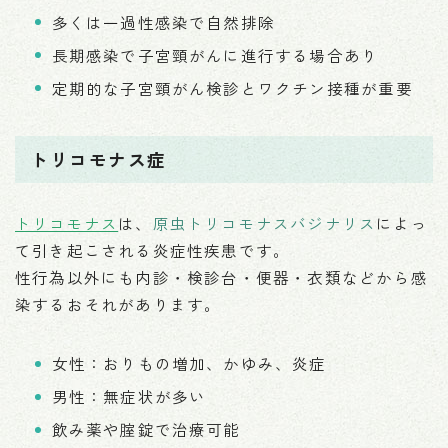
多くは一過性感染で自然排除
長期感染で子宮頸がんに進行する場合あり
定期的な子宮頸がん検診とワクチン接種が重要
トリコモナス症
トリコモナス
は、
原虫トリコモナスバジナリス
によっ
て引き起こされる炎症性疾患です。
性行為以外にも内診・検診台・便器・衣類などから感
染するおそれがあります。
女性：おりもの増加、かゆみ、炎症
男性：無症状が多い
飲み薬や腟錠で治療可能