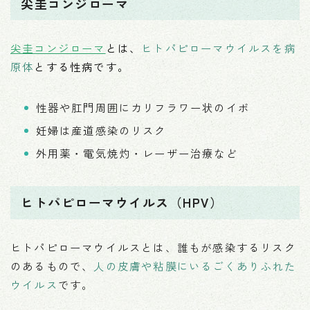
尖圭コンジローマ
尖圭コンジローマ
とは、
ヒトパピローマウイルスを病
原体
とする性病です。
性器や肛門周囲にカリフラワー状のイボ
妊婦は産道感染のリスク
外用薬・電気焼灼・レーザー治療など
ヒトパピローマウイルス（HPV）
ヒトパピローマウイルスとは、誰もが感染するリスク
のあるもので、
人の皮膚や粘膜にいるごくありふれた
ウイルス
です。