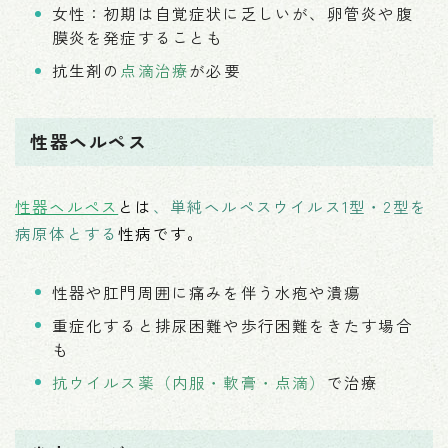
女性：初期は自覚症状に乏しいが、卵管炎や腹
膜炎を発症することも
抗生剤の
点滴治療
が必要
性器ヘルペス
性器ヘルペス
とは
、単純ヘルペスウイルス1型・2型を
病原体とする
性病です。
性器や肛門周囲に痛みを伴う水疱や潰瘍
重症化すると排尿困難や歩行困難をきたす場合
も
抗ウイルス薬（内服・軟膏・点滴）
で治療