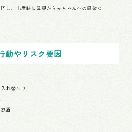
い回し、出産時に母親から赤ちゃんへの感染な
。
行動やリスク要因
の入れ替わり
触
ず放置