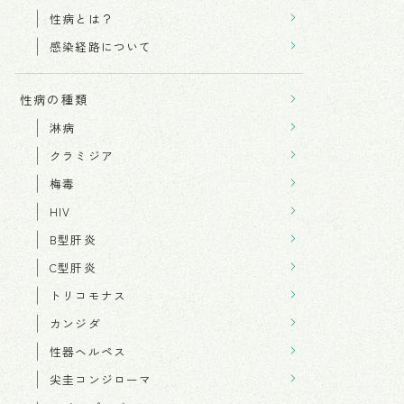
性病とは？
感染経路について
性病の種類
淋病
クラミジア
梅毒
HIV
B型肝炎
C型肝炎
トリコモナス
カンジダ
性器ヘルペス
尖圭コンジローマ