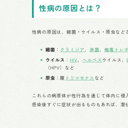
性病の原因とは？
性病の原因は、細菌・ウイルス・原虫など
細菌
：
クラミジア
、
淋菌
、
梅毒トレ
ウイルス
：
HIV
、
ヘルペス
ウイルス、
（HPV）など
原虫
：膣
トリコモナス
など
これらの病原体が性行為を通じて体内に侵
感染後すぐに症状が出るものもあれば、潜