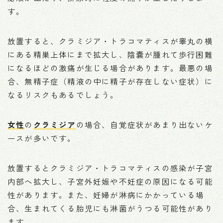
す。
放置すると、クラミジア・トラコマティスが睾丸の横
にある精巣上体にまで拡大し、陰嚢が腫れて歩行困難
になるほどの激痛が生じる場合があります。最悪の場
合、無精子症（精液の中に精子が存在しない症状）に
なるリスクもあるでしょう。
女性
の
クラミジア
の場合、自覚症状があまり出ないケ
ースが多いです。
放置するとクラミジア・トラコマティスの感染が子宮
内部へ拡大し、子宮外妊娠や不妊症の原因になる可能
性があります。また、妊婦が淋病にかかっている場
合、生まれてくる胎児にも淋菌がうつる可能性があり
ます。