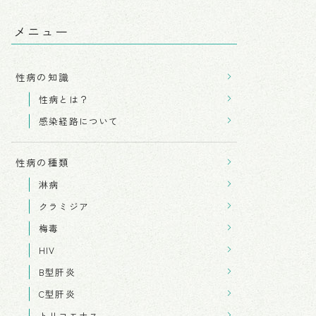
メニュー
性病の知識
性病とは？
感染経路について
性病の種類
淋病
クラミジア
梅毒
HIV
B型肝炎
C型肝炎
トリコモナス