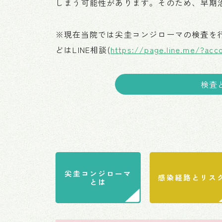
しまう可能性があります。そのため、早期
※現在当院では尖圭コンジローマの検査を
どはLINE相談(
https://page.line.me/?acc
検査
尖圭コンジローマ
感染経路とリス
とは