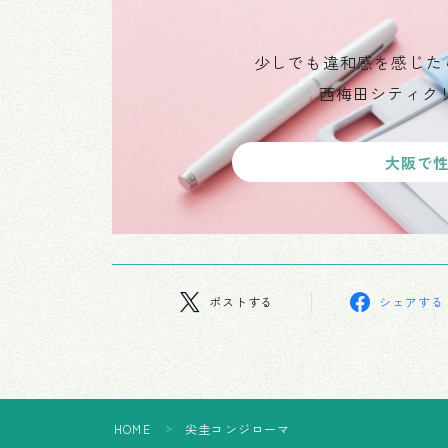
少しでも違和感を感じた
西梅田シティク
大阪で
ポストする
シェアする
HOME
尖圭コンジローマ
＞