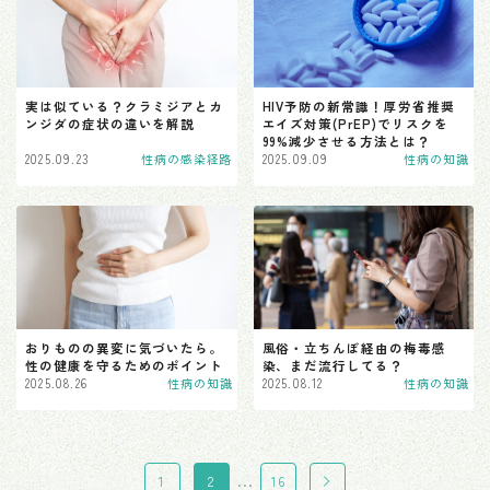
C型肝炎
トリコモナス
実は似ている？クラミジアとカ
HIV予防の新常識！厚労省推奨
カンジダ
ンジダの症状の違いを解説
エイズ対策(PrEP)でリスクを
99%減少させる方法とは？
性器ヘルペス
2025.09.23
性病の感染経路
2025.09.09
性病の知識
尖圭コンジローマ
マイコプラズマ・ウレアプラズマ
症状から探す
男性の症状
おりものの異変に気づいたら。
風俗・立ちんぼ経由の梅毒感
女性の症状
性の健康を守るためのポイント
染、まだ流行してる？
2025.08.26
性病の知識
2025.08.12
性病の知識
性病の最新情報
…
1
2
16
検査料金