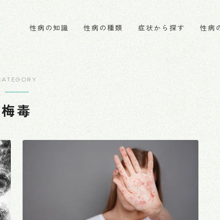
性病の知識
性病の種類
症状から探す
性病
性病とは？
淋病
男性の症状
感染経路について
クラミジア
女性の症状
CATEGORY
梅毒
梅毒
HIV
B型肝炎
C型肝炎
トリコモナス
カンジダ
性器ヘルペス