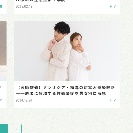
2025.02.18
識
HIV
性
【医師監修】クラミジア・梅毒の症状と感染経路
——若者に急増する性感染症を男女別に解説
2024.12.24
ア
HIV
1
2