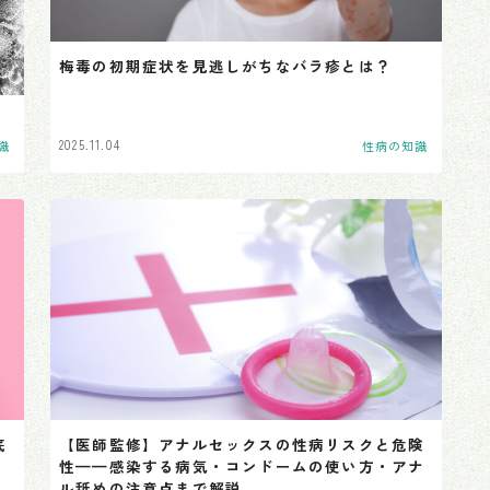
尖圭コンジローマ
梅毒の初期症状を見逃しがちなバラ疹とは？
マイコプラズマ
ウレアプラズマ
2025.11.04
識
性病の知識
底
【医師監修】アナルセックスの性病リスクと危険
性——感染する病気・コンドームの使い方・アナ
ル舐めの注意点まで解説