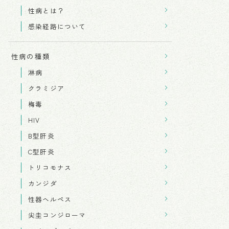
性病とは？
感染経路について
性病の種類
淋病
クラミジア
梅毒
HIV
B型肝炎
C型肝炎
トリコモナス
カンジダ
性器ヘルペス
尖圭コンジローマ